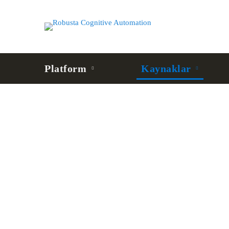
Platform
Kaynaklar
Robusta
Robusta RPA 2.30.0 Sürüm Notları
Release
Notes
Yeni Özellikler