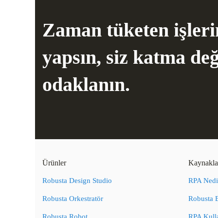
Zaman tüketen işler
yapsın, siz katma değe
odaklanın.
Ürünler
Kaynakla
Robusta Design Studio
RPA Nedi
Robusta Orkestratör
Robusta 
Robusta Robot
RPA Kulla