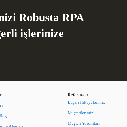
inizi Robusta RPA
rli işlerinize
r
Referanslar
Başarı Hikayelerimiz
r?
Müşterilerimiz
Blog
Müşteri Yorumları
nım Alanları