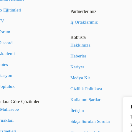
 Eğitimleri
Partnerlerimiz
TV
İş Ortaklarımız
Forum
Robusta
Discord
Hakkımıza
Akademi
Haberler
otes
Kariyer
tasyon
Medya Kit
Topluluk
Gizlilik Politikası
Kullanım Şartları
nlara Göre Çözümler
 Muhasebe
İletişim
nakları
Sıkça Sorulan Sorular
izmetleri