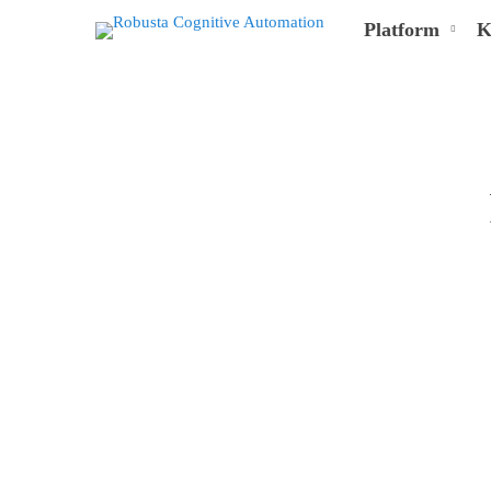
Platform
K
RPA
İçin
Süreç
Keşfi