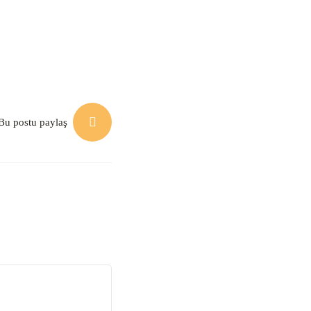
üreç Keşif Aracı
Bu postu paylaş