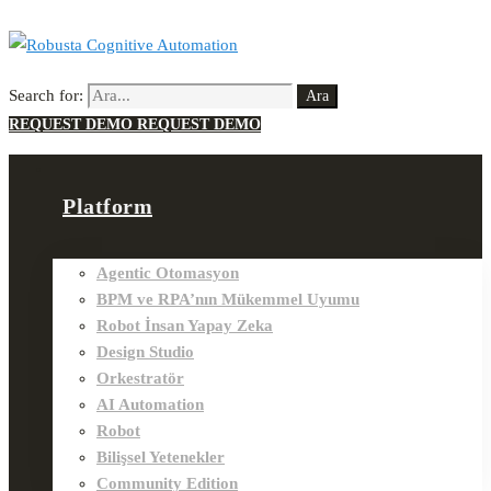
Search for:
Ara
REQUEST DEMO
REQUEST DEMO
Platform
Agentic Otomasyon
BPM ve RPA’nın Mükemmel Uyumu
Robot İnsan Yapay Zeka
Design Studio
Orkestratör
AI Automation
Robot
Bilişsel Yetenekler
Community Edition