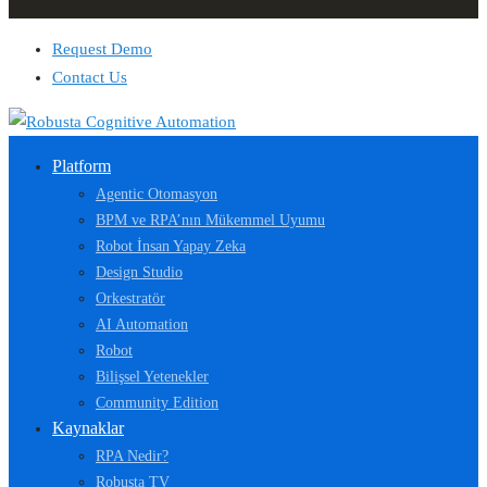
Request Demo
Contact Us
Platform
Agentic Otomasyon
BPM ve RPA’nın Mükemmel Uyumu
Robot İnsan Yapay Zeka
Design Studio
Orkestratör
AI Automation
Robot
Bilişsel Yetenekler
Community Edition
Kaynaklar
RPA Nedir?
Robusta TV