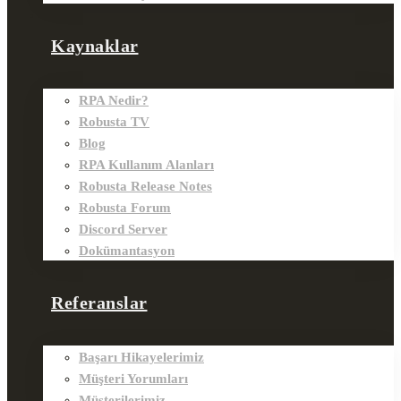
Kaynaklar
RPA Nedir?
Robusta TV
Blog
RPA Kullanım Alanları
Robusta Release Notes
Robusta Forum
Discord Server
Dokümantasyon
Referanslar
Başarı Hikayelerimiz
Müşteri Yorumları
Müşterilerimiz